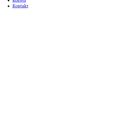
Kosten
Kontakt
Formulare
Start
/
Formulare