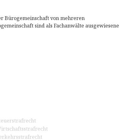
iner Bürogemeinschaft von mehreren
ogemeinschaft sind als Fachanwälte ausgewiesene
teuerstrafrecht
irtschaftsstrafrecht
erkehrsstrafrecht